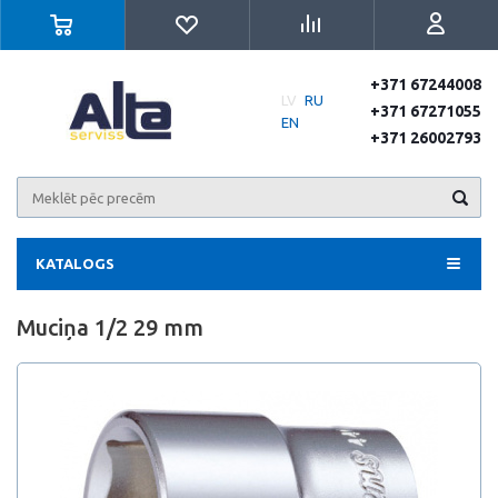
+371 67244008
LV
RU
+371 67271055
EN
+371 26002793
KATALOGS
Muciņa 1/2 29 mm