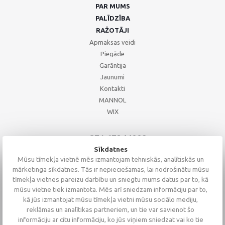
PAR MUMS
PALĪDZĪBA
RAŽOTĀJI
Apmaksas veidi
Piegāde
Garāntija
Jaunumi
Kontakti
MANNOL
WIX
+371 67244008
+371 67271055
Sīkdatnes
+371 26002793
Mūsu tīmekļa vietnē mēs izmantojam tehniskās, analītiskās un
mārketinga sīkdatnes. Tās ir nepieciešamas, lai nodrošinātu mūsu
tīmekļa vietnes pareizu darbību un sniegtu mums datus par to, kā
mūsu vietne tiek izmantota. Mēs arī sniedzam informāciju par to,
kā jūs izmantojat mūsu tīmekļa vietni mūsu sociālo mediju,
reklāmas un analītikas partneriem, un tie var savienot šo
informāciju ar citu informāciju, ko jūs viņiem sniedzat vai ko tie