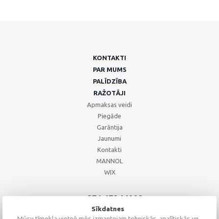
KONTAKTI
PAR MUMS
PALĪDZĪBA
RAŽOTĀJI
Apmaksas veidi
Piegāde
Garāntija
Jaunumi
Kontakti
MANNOL
WIX
+371 67244008
+371 67271055
Sīkdatnes
+371 26002793
Mūsu tīmekļa vietnē mēs izmantojam tehniskās, analītiskās un