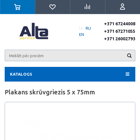
+371 67244008
LV
RU
+371 67271055
EN
+371 26002793
KATALOGS
Plakans skrūvgriezis 5 x 75mm